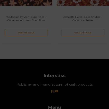
“Collection Privée” Fabric Piece –
erracotta Floral Fabric Swatch –
Chocolate Autumn Floral Print
Collection Privée
VOIR DÉTAILS
VOIR DÉTAILS
Interstiss
Publisher and manufacturer of craft products
Menu