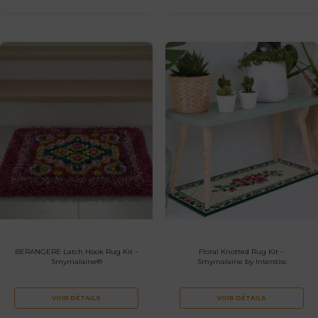
BERANGERE Latch Hook Rug Kit –
Floral Knotted Rug Kit –
Smyrnalaine®
Smyrnalaine by Interstiss
VOIR DÉTAILS
VOIR DÉTAILS