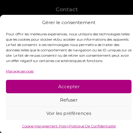
Contact
INTERSTISS
Gérer le consentement
7 Boulevard des Frères Lumière
42360 Panissières
Pour offrir les meilleures expériences, nous utilisons des technologies telles
France
que les cookies pour stocker et/ou accéder aux informations des appareils.
Le fait de consentir à ces technologies nous permettra de traiter des
+33 (0)4 74 01 99 80
données telles que le comportement de navigation ou les ID uniques sur ce
site. Le fait de ne pas consentir ou de retirer son consentement peut avoir
commandes@interstiss.com
un effet négatif sur certaines caractéristiques et fonctions.
Manage services
Accepter
© 2026 Interstiss Loisirs Créatifs. Tous droits réservés.
Refuser
Voir les préférences
Cookie Management Policy
Politique De Confidentialité