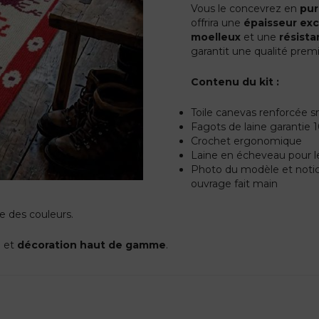
Vous le concevrez en
pur
offrira une
épaisseur exc
moelleux
et une
résista
garantit une qualité premi
Contenu du kit :
Toile canevas renforcée s
Fagots de laine garantie
Crochet ergonomique
Laine en écheveau pour l
Photo du modèle et notice
ouvrage fait main
te des couleurs.
e
et
décoration haut de gamme
.