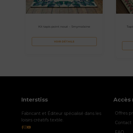
Kit tapis point noué – Smyrnalaine
Tap
VOIR DÉTAILS
Interstiss
Accès 
Offres 
Fabricant et Éditeur spécialisé dans les
loisirs créatifs textile.
Contact 
FAQ