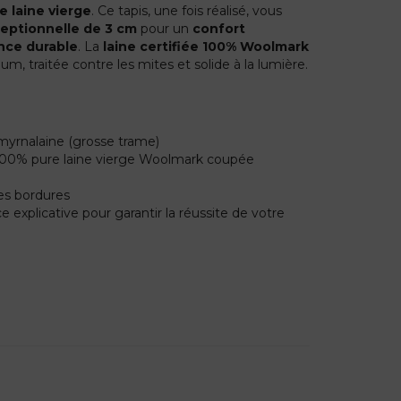
e laine vierge
. Ce tapis, une fois réalisé, vous
eptionnelle de 3 cm
pour un
confort
nce durable
. La
laine certifiée 100% Woolmark
um, traitée contre les mites et solide à la lumière.
myrnalaine (grosse trame)
 100% pure laine vierge Woolmark coupée
es bordures
 explicative pour garantir la réussite de votre