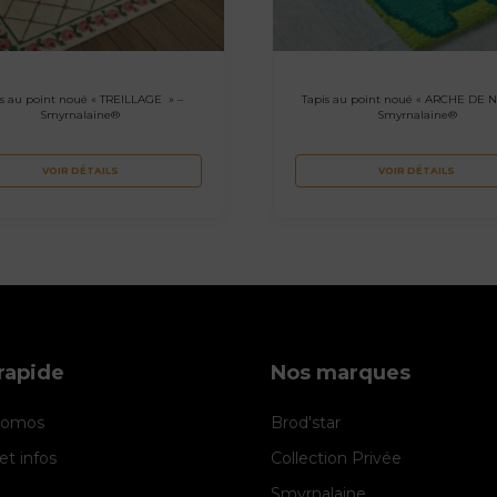
is au point noué « TREILLAGE » –
Tapis au point noué « ARCHE DE N
Smyrnalaine®
Smyrnalaine®
VOIR DÉTAILS
VOIR DÉTAILS
rapide
Nos marques
promos
Brod'star
et infos
Collection Privée
Smyrnalaine