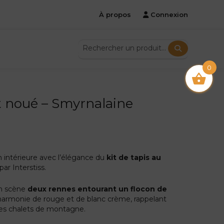
À propos
Connexion
0
nt noué – Smyrnalaine
 intérieure avec l’élégance du
kit de tapis au
ar Interstiss.
n scène
deux rennes entourant un flocon de
armonie de rouge et de blanc crème, rappelant
es chalets de montagne.