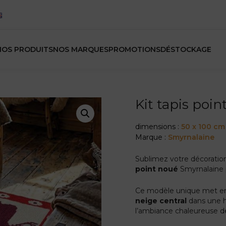
NOS PRODUITS
NOS MARQUES
PROMOTIONS
DÉSTOCKAGE
Kit tapis poi
dimensions :
50 x 100 cm
Marque :
Smyrnalaine
Sublimez votre décoration
point noué
Smyrnalaine p
Ce modèle unique met e
neige central
dans une h
l’ambiance chaleureuse d