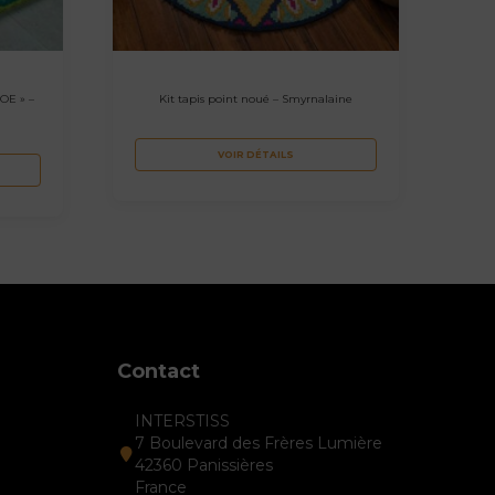
OE » –
Kit tapis point noué – Smyrnalaine
VOIR DÉTAILS
Contact
INTERSTISS
7 Boulevard des Frères Lumière
42360 Panissières
France