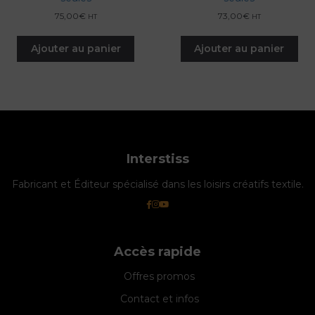
75,00
€
73,00
€
HT
HT
Ajouter au panier
Ajouter au panier
Interstiss
Fabricant et Éditeur spécialisé dans les loisirs créatifs textile.
Accès rapide
Offres promos
Contact et infos