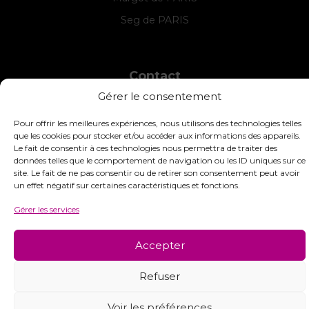
Seg de PARIS
Contact
Gérer le consentement
INTERSTISS
7 Boulevard des Frères Lumière
Pour offrir les meilleures expériences, nous utilisons des technologies telles
42360 Panissières
que les cookies pour stocker et/ou accéder aux informations des appareils.
France
Le fait de consentir à ces technologies nous permettra de traiter des
données telles que le comportement de navigation ou les ID uniques sur ce
+33 (0)4 74 01 99 80
site. Le fait de ne pas consentir ou de retirer son consentement peut avoir
un effet négatif sur certaines caractéristiques et fonctions.
commandes@interstiss.com
Gérer les services
Accepter
© 2026 Interstiss Loisirs Créatifs. Tous droits réservés.
Refuser
Voir les préférences