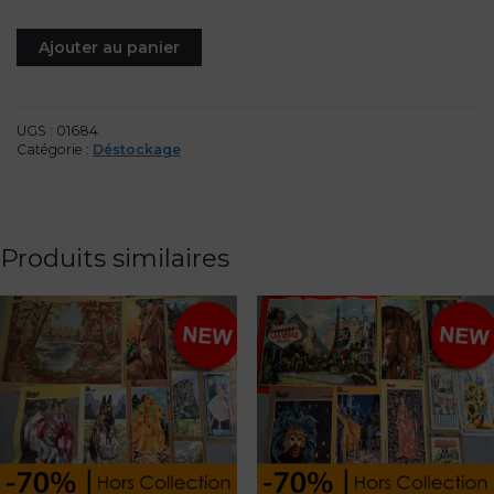
quantité
Ajouter au panier
de
#1684
-
Déstockage
UGS :
01684
de
Catégorie :
Déstockage
canevas
(10
pièces),
toiles
Produits similaires
seules