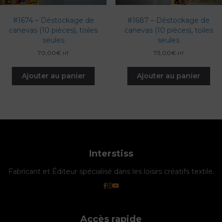
#1674 – Déstockage de
#1687 – Déstockage de
canevas (10 pièces), toiles
canevas (10 pièces), toiles
seules
seules
70,00
€
73,00
€
HT
HT
Ajouter au panier
Ajouter au panier
Interstiss
Fabricant et Éditeur spécialisé dans les loisirs créatifs textile.
Accès rapide