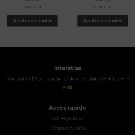
81,00
€
75,00
€
HT
HT
Ajouter au panier
Ajouter au panier
Interstiss
Fabricant et Éditeur spécialisé dans les loisirs créatifs textile.
Accès rapide
Offres promos
Contact et infos