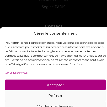
Seg de PARIS
Contact
Gérer le consentement
INTERSTISS
7 Boulevard des Frères Lumière
Pour offrir les meilleures expériences, nous utilisons des technologies telles
42360 Panissières
que les cookies pour stocker et/ou accéder aux informations des appareils.
France
Le fait de consentir à ces technologies nous permettra de traiter des
données telles que le comportement de navigation ou les ID uniques sur ce
+33 (0)4 74 01 99 80
site. Le fait de ne pas consentir ou de retirer son consentement peut avoir
un effet négatif sur certaines caractéristiques et fonctions.
commandes@interstiss.com
Gérer les services
Accepter
© 2026 Interstiss Loisirs Créatifs. Tous droits réservés.
Refuser
Voir les préférences