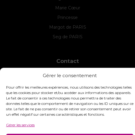
Marie Cœur
Princesse
Margot de PARIS
Seg de PARIS
Contact
INTERSTISS
Gérer le consentement
7 Boulevard des Frères Lumière
42360 Panissières
Pour offrir les meilleures expériences, nous utilisons des technologies telles
France
que les cookies pour stocker et/ou accéder aux informations des appareils.
Le fait de consentir à ces technologies nous permettra de traiter des
+33 (0)4 74 01 99 80
données telles que le comportement de navigation ou les ID uniques sur ce
site. Le fait de ne pas consentir ou de retirer son consentement peut avoir
commandes@interstiss.com
un effet négatif sur certaines caractéristiques et fonctions.
Gérer les services