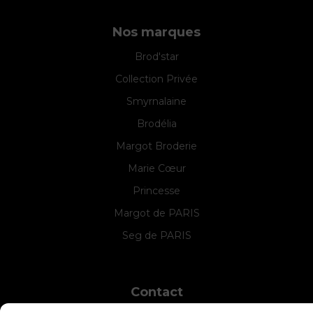
Nos marques
Brod'star
Collection Privée
Smyrnalaine
Brodélia
Margot Broderie
Marie Cœur
Princesse
Margot de PARIS
Seg de PARIS
Contact