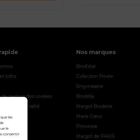
rapide
Nos marques
promos
Brod'star
et infos
Collection Privée
Smyrnalaine
e de gestion des cookies
Brodélia
 de confidentialité
Margot Broderie
 légales
Marie Cœur
 que les
de
Princesse
ue le
as consentir
Margot de PARIS