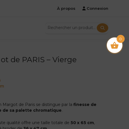
À propos
Connexion
0
ot de PARIS – Vierge
s
cm
n Margot de Paris se distingue par la
finesse de
e de sa palette chromatique
.
te qualité offre une taille totale de
50 x 65 cm
,
à broder de
36 x 47 cm
.