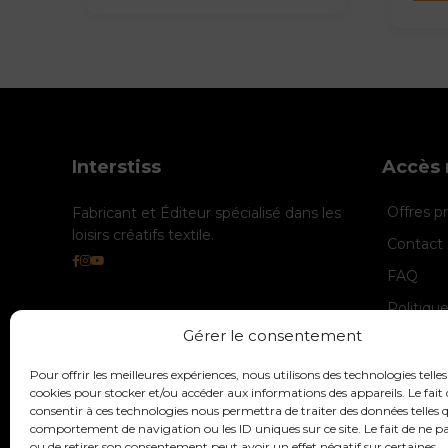
Interstiss
Accès 
Offres 
Fabricant et Éditeur spécialisé dans les
loisirs créatifs textile.
Contact 
FAQ
Politiqu
Gérer le consentement
Politique
Mentions
Pour offrir les meilleures expériences, nous utilisons des technologies telles
cookies pour stocker et/ou accéder aux informations des appareils. Le fait 
consentir à ces technologies nous permettra de traiter des données telles q
comportement de navigation ou les ID uniques sur ce site. Le fait de ne p
ou de retirer son consentement peut avoir un effet négatif sur certaines