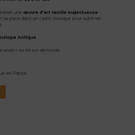
réaliser une
œuvre d’art textile majestueuse
t sa place dans un cadre classique pour sublimer
e.
énélope Antique
.
le seule » ou kit sur demande.
qué en France