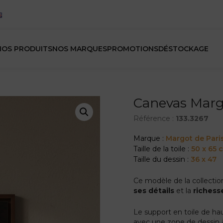
NOS PRODUITS
NOS MARQUES
PROMOTIONS
DÉSTOCKAGE
Canevas Marg
Référence :
133.3267
Marque :
Margot de Pari
Taille de la toile :
50 x 65 
Taille du dessin :
36 x 47
Ce modèle de la collectio
ses détails
et la
richess
Le support en toile de hau
avec une zone de dessin 