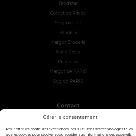
Brod'star
Collection Privée
Smyrnalaine
Brodélia
Margot Broderie
Marie Cœur
Princesse
Margot de PARIS
Seg de PARIS
Contact
INTERSTISS
Gérer le consentement
7 Boulevard des Frères Lumière
42360 Panissières
Pour offrir les meilleures expériences, nous utilisons des technologies telles
France
que les cookies pour stocker et/ou accéder aux informations des appareils.