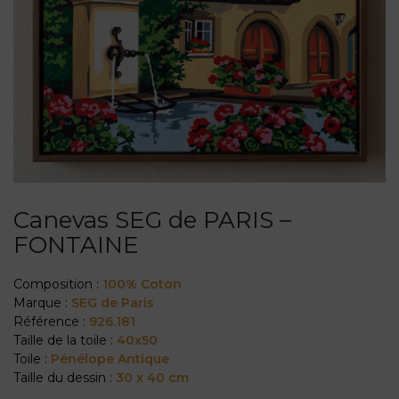
Canevas SEG de PARIS –
FONTAINE
Composition :
100% Coton
Marque :
SEG de Paris
Référence :
926.181
Taille de la toile :
40x50
Toile :
Pénélope Antique
Taille du dessin :
30 x 40 cm