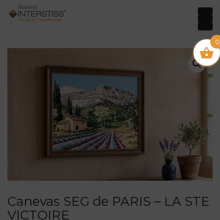
0
Canevas SEG de PARIS – LA STE
VICTOIRE