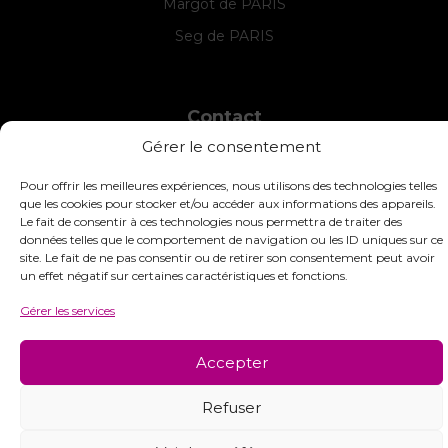
Margot de PARIS
Seg de PARIS
Contact
Gérer le consentement
INTERSTISS
7 Boulevard des Frères Lumière
Pour offrir les meilleures expériences, nous utilisons des technologies telles
42360 Panissières
que les cookies pour stocker et/ou accéder aux informations des appareils.
France
Le fait de consentir à ces technologies nous permettra de traiter des
données telles que le comportement de navigation ou les ID uniques sur ce
+33 (0)4 74 01 99 80
site. Le fait de ne pas consentir ou de retirer son consentement peut avoir
un effet négatif sur certaines caractéristiques et fonctions.
commandes@interstiss.com
Gérer les services
Accepter
© 2026 Interstiss Loisirs Créatifs. Tous droits réservés.
Refuser