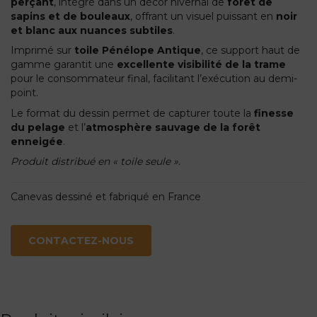
perçant
, intégré dans un décor hivernal de
forêt de
sapins et de bouleaux
, offrant un visuel puissant en
noir
et blanc aux nuances subtiles
.
Imprimé sur
toile Pénélope Antique
, ce support haut de
gamme garantit une
excellente visibilité de la trame
pour le consommateur final, facilitant l’exécution au demi-
point.
Le format du dessin permet de capturer toute la
finesse
du pelage
et l’
atmosphère sauvage de la forêt
enneigée
.
Produit distribué en « toile seule ».
Canevas dessiné et fabriqué en France
CONTACTEZ-NOUS