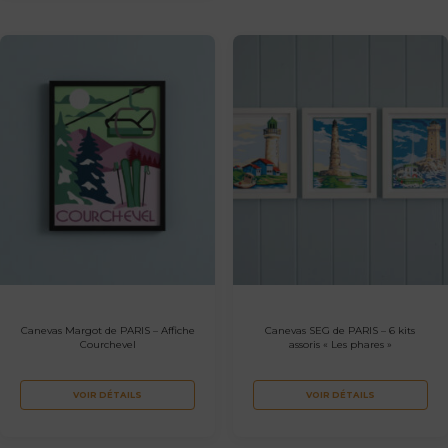
Canevas Margot de PARIS – Affiche
Canevas SEG de PARIS – 6 kits
Courchevel
assoris « Les phares »
VOIR DÉTAILS
VOIR DÉTAILS