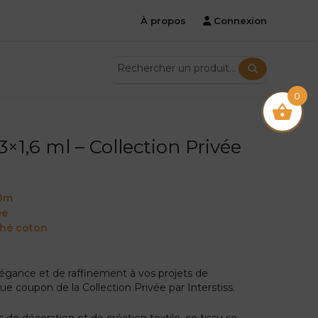
À propos
Connexion
0
×1,6 ml – Collection Privée
e
60m
ée
ché coton
égance et de raffinement à vos projets de
e coupon de la Collection Privée par Interstiss.
de décoration et de création textile, ce tissu se