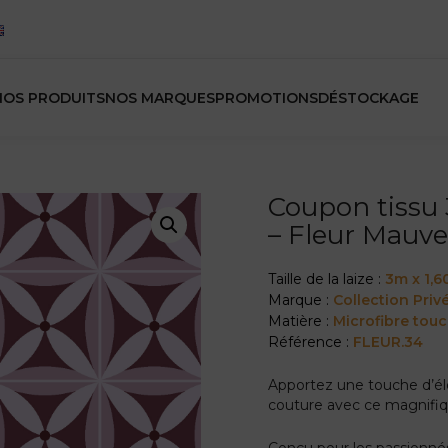
NOS PRODUITS
NOS MARQUES
PROMOTIONS
DÉSTOCKAGE
Coupon tissu 3
– Fleur Mauv
Taille de la laize :
3m x 1,
Marque :
Collection Priv
Matière :
Microfibre tou
Référence :
FLEUR.34
Apportez une touche d’él
couture avec ce magnifiqu
Conçu pour les passionnés 