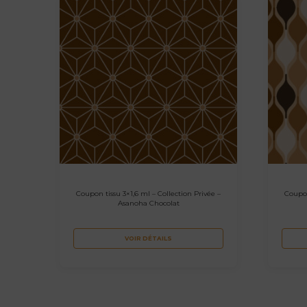
Coupon tissu 3×1,6 ml – Collection Privée –
Coupon
Asanoha Chocolat
VOIR DÉTAILS