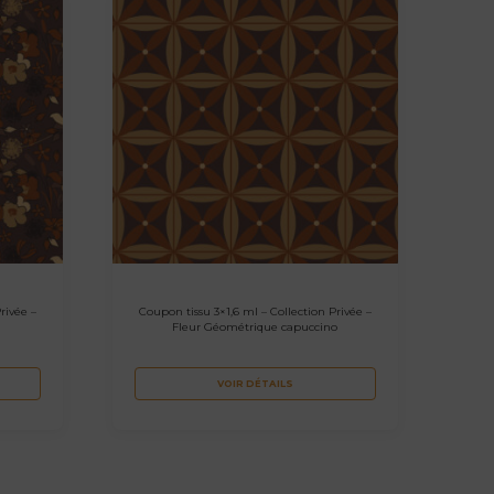
rivée –
Coupon tissu 3×1,6 ml – Collection Privée –
Fleur Géométrique capuccino
VOIR DÉTAILS