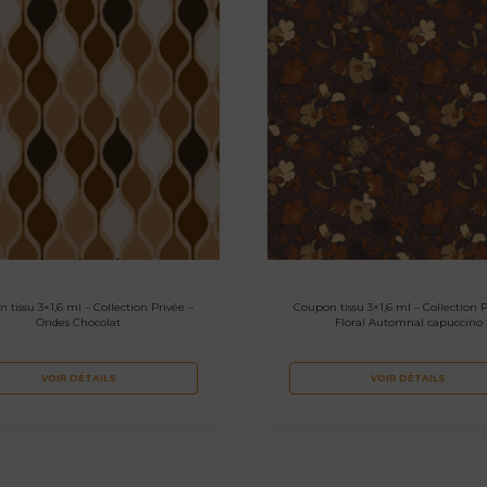
 tissu 3×1,6 ml – Collection Privée –
Coupon tissu 3×1,6 ml – Collection P
Ondes Chocolat
Floral Automnal capuccino
VOIR DÉTAILS
VOIR DÉTAILS