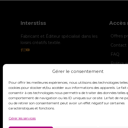
Interstiss
Accès 
Offres 
Fabricant et Éditeur spécialisé dans les
loisirs créatifs textile.
Contact 
FAQ
Politiqu
Gérer le consentement
Politique
Mentions
Pour offrir les meilleures expériences, nous utilisons des technologies telles
cookies pour stocker et/ou accéder aux informations des appareils. Le fait 
consentir à ces technologies nous permettra de traiter des données telles q
comportement de navigation ou les ID uniques sur ce site. Le fait de ne p
ou de retirer son consentement peut avoir un effet négatif sur certaines
caractéristiques et fonctions.
Gérer les services