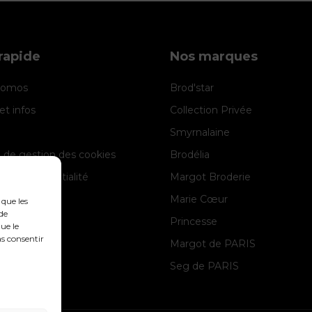
rapide
Nos marques
promos
Brod'star
et infos
Collection Privée
Smyrnalaine
e de gestion des cookies
Brodélia
 de confidentialité
Margot Broderie
 légales
Marie Cœur
 que les
de
Princesse
ue le
as consentir
Margot de PARIS
Seg de PARIS