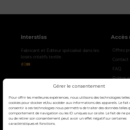
Interstiss
Accès 
Offres 
Fabricant et Éditeur spécialisé dans les
loisirs créatifs textile.
Contact 
FAQ
Politiqu
Gérer le consentement
Politique
Mentions
Pour offrir les meilleures expériences, nous utilisons des technologies telles
cookies pour stocker et/ou accéder aux informations des appareils. Le fait 
consentir à ces technologies nous permettra de traiter des données telles q
comportement de navigation ou les ID uniques sur ce site. Le fait de ne p
ou de retirer son consentement peut avoir un effet négatif sur certaines
caractéristiques et fonctions.