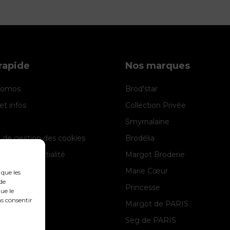
rapide
Nos marques
promos
Brod'star
et infos
Collection Privée
Smyrnalaine
e de gestion des cookies
Brodélia
 de confidentialité
Margot Broderie
 légales
Marie Cœur
 que les
de
Princesse
ue le
as consentir
Margot de PARIS
Seg de PARIS