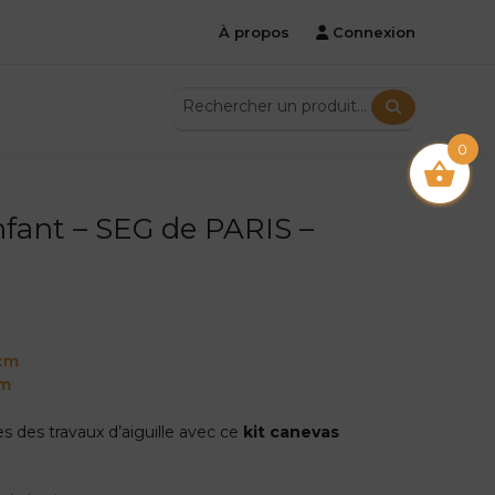
À propos
Connexion
0
nfant – SEG de PARIS –
 cm
cm
ies des travaux d’aiguille avec ce
kit canevas