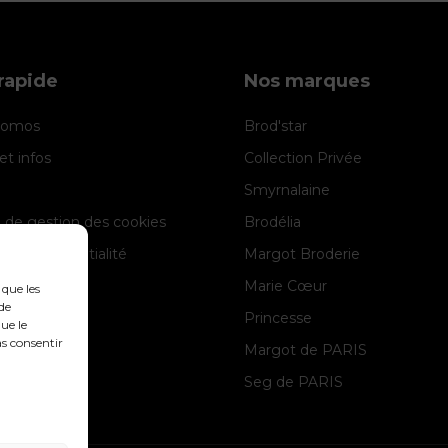
rapide
Nos marques
promos
Brod'star
et infos
Collection Privée
Smyrnalaine
e de gestion des cookies
Brodélia
 de confidentialité
Margot Broderie
 légales
Marie Cœur
 que les
de
Princesse
ue le
as consentir
Margot de PARIS
Seg de PARIS