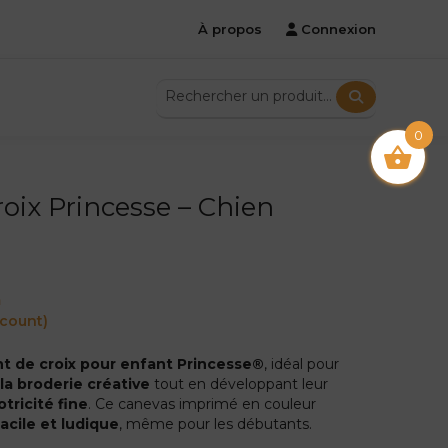
À propos
Connexion
0
roix Princesse – Chien
m
 count)
nt de croix pour enfant Princesse®
, idéal pour
 la broderie créative
tout en développant leur
tricité fine
. Ce canevas imprimé en couleur
facile et ludique
, même pour les débutants.