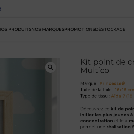
NOS PRODUITS
NOS MARQUES
PROMOTIONS
DÉSTOCKAGE
Kit point de c
Multico
Marque :
Princesse®
Taille de la toile :
16x16 c
Type de tissu :
Aïda 7 (18
Découvrez ce
kit de poi
initier les plus jeunes à
concentration
et leur
mo
permet une
réalisation 