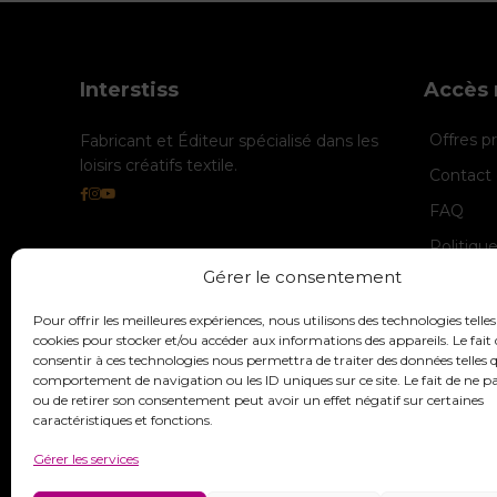
Interstiss
Accès 
Offres 
Fabricant et Éditeur spécialisé dans les
loisirs créatifs textile.
Contact 
FAQ
Politiqu
Gérer le consentement
Politique
Mentions
Pour offrir les meilleures expériences, nous utilisons des technologies telles
cookies pour stocker et/ou accéder aux informations des appareils. Le fait 
consentir à ces technologies nous permettra de traiter des données telles q
comportement de navigation ou les ID uniques sur ce site. Le fait de ne p
ou de retirer son consentement peut avoir un effet négatif sur certaines
caractéristiques et fonctions.
Gérer les services