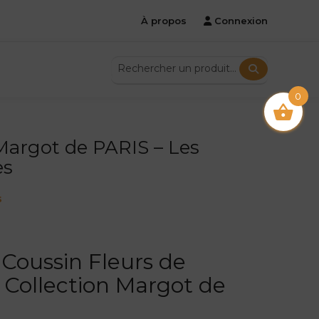
À propos
Connexion
0
 Margot de PARIS – Les
es
s
 Coussin Fleurs de
 Collection Margot de