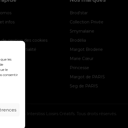
promos
Brod'star
et infos
Collection Privée
Smyrnalaine
e de gestion des cookies
Brodélia
 de confidentialité
Margot Broderie
 légales
Marie Cœur
 que les
de
Princesse
ue le
as consentir
Margot de PARIS
Seg de PARIS
férences
© 2026 Interstiss Loisirs Créatifs. Tous droits réservés.