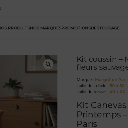
NOS PRODUITS
NOS MARQUES
PROMOTIONS
DÉSTOCKAGE
Kit coussin –
fleurs sauvag
Marque :
Margot de Pari
Taille de la toile :
50 x 50
Taille du dessin :
40 x 40
Kit Canevas
Printemps –
Paris