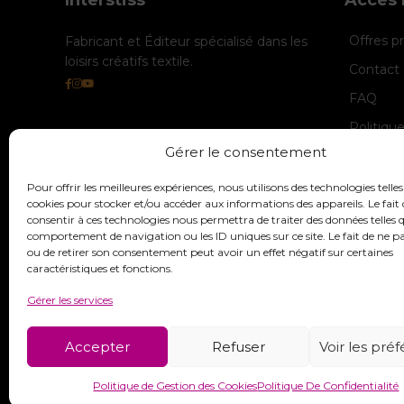
Offres 
Fabricant et Éditeur spécialisé dans les
loisirs créatifs textile.
Contact 
FAQ
Politiqu
Gérer le consentement
Politique
Mentions
Pour offrir les meilleures expériences, nous utilisons des technologies telles
cookies pour stocker et/ou accéder aux informations des appareils. Le fait 
consentir à ces technologies nous permettra de traiter des données telles q
comportement de navigation ou les ID uniques sur ce site. Le fait de ne p
ou de retirer son consentement peut avoir un effet négatif sur certaines
caractéristiques et fonctions.
Gérer les services
Accepter
Refuser
Voir les pré
Politique de Gestion des Cookies
Politique De Confidentialité