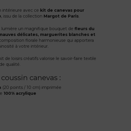
n intérieure avec ce
kit de canevas pour
e
, issu de la collection
Margot de Paris
.
n lumière un magnifique bouquet de
fleurs du
mauves délicates, marguerites blanches et
composition florale harmonieuse qui apportera
nosité à votre intérieur.
kit de loisirs créatifs valorise le savoir-faire textile
de qualité.
 coussin canevas :
n
(20 points / 10 cm) imprimée
ne
100% acrylique