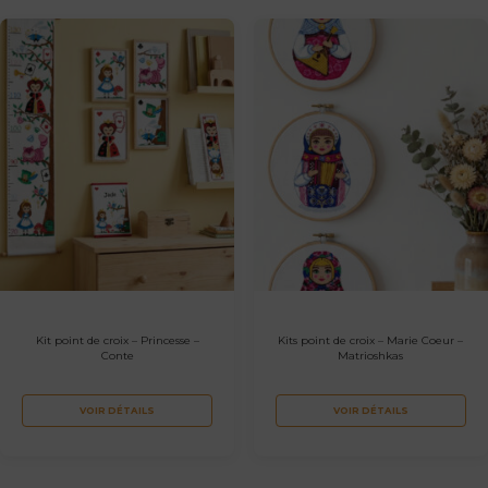
Kit point de croix – Princesse –
Kits point de croix – Marie Coeur –
Conte
Matrioshkas
VOIR DÉTAILS
VOIR DÉTAILS