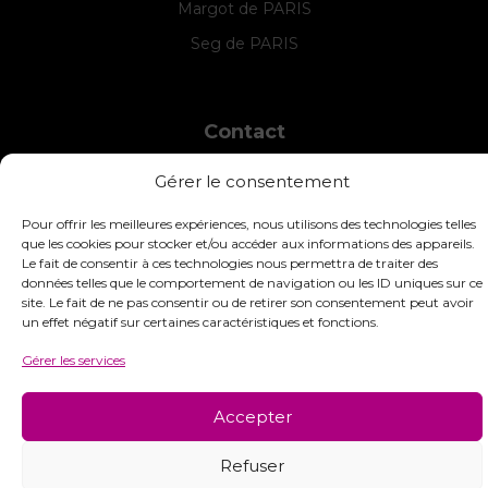
Margot de PARIS
Seg de PARIS
Contact
INTERSTISS
Gérer le consentement
7 Boulevard des Frères Lumière
42360 Panissières
Pour offrir les meilleures expériences, nous utilisons des technologies telles
France
que les cookies pour stocker et/ou accéder aux informations des appareils.
Le fait de consentir à ces technologies nous permettra de traiter des
+33 (0)4 74 01 99 80
données telles que le comportement de navigation ou les ID uniques sur ce
site. Le fait de ne pas consentir ou de retirer son consentement peut avoir
commandes@interstiss.com
un effet négatif sur certaines caractéristiques et fonctions.
Gérer les services
Accepter
© 2026 Interstiss Loisirs Créatifs. Tous droits réservés.
Refuser