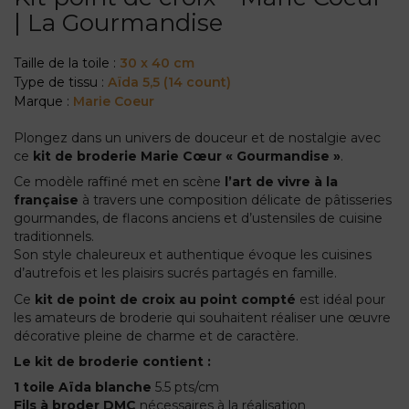
| La Gourmandise
Taille de la toile :
30 x 40 cm
Type de tissu :
Aïda 5,5 (14 count)
Marque :
Marie Coeur
Plongez dans un univers de douceur et de nostalgie avec
ce
kit de broderie Marie Cœur « Gourmandise »
.
Ce modèle raffiné met en scène
l’art de vivre à la
française
à travers une composition délicate de pâtisseries
gourmandes, de flacons anciens et d’ustensiles de cuisine
traditionnels.
Son style chaleureux et authentique évoque les cuisines
d’autrefois et les plaisirs sucrés partagés en famille.
Ce
kit de point de croix au point compté
est idéal pour
les amateurs de broderie qui souhaitent réaliser une œuvre
décorative pleine de charme et de caractère.
Le kit de broderie contient :
1 toile Aïda blanche
5.5 pts/cm
Fils à broder DMC
nécessaires à la réalisation