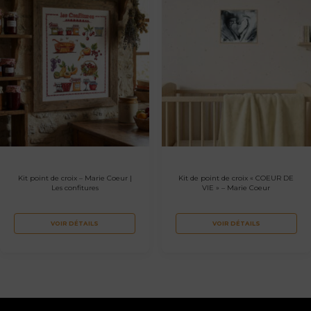
Kit point de croix – Marie Coeur |
Kit de point de croix « COEUR DE
Les confitures
VIE » – Marie Coeur
VOIR DÉTAILS
VOIR DÉTAILS