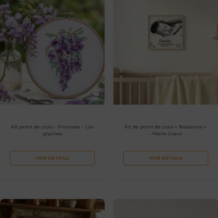
Kit point de croix – Princesse – Les
Kit de point de croix « Naissance »
glycines
– Marie Coeur
VOIR DÉTAILS
VOIR DÉTAILS