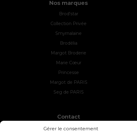
Nos marques
Brod'star
Collection Privée
Smyrnalaine
Brodélia
Margot Broderie
Marie Cœur
Princesse
Margot de PARIS
Seg de PARIS
Contact
INTERSTISS
Gérer le consentement
7 Boulevard des Frères Lumière