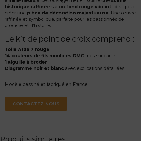
« mille-fleurs »
, cet ouvrage met en scène une
scène
historique raffinée
sur un
fond rouge vibrant
, idéal pour
créer une
pièce de décoration majestueuse
. Une œuvre
raffinée et symbolique, parfaite pour les passionnés de
broderie et d’histoire.
Le kit de point de croix comprend :
Toile Aïda 7 rouge
14 couleurs de fils moulinés DMC
triés sur carte
1 aiguille à broder
Diagramme noir et blanc
avec explications détaillées
Modèle dessiné et fabriqué en France
CONTACTEZ-NOUS
Produits similaires