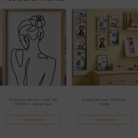
Kit de point de croix « LINE ART
Kit point de croix – Princesse –
DOS NU » – Marie Coeur
Conte
VOIR DÉTAILS
VOIR DÉTAILS