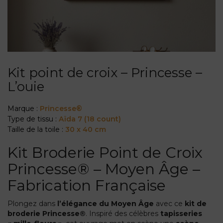
Kit point de croix – Princesse –
L’ouie
Marque :
Princesse®
Type de tissu :
Aïda 7 (18 count)
Taille de la toile :
30 x 40 cm
Kit Broderie Point de Croix
Princesse® – Moyen Âge –
Fabrication Française
Plongez dans
l’élégance du Moyen Âge
avec ce
kit de
broderie Princesse®
. Inspiré des célèbres
tapisseries