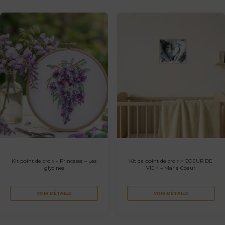
Kit point de croix – Princesse – Les
Kit de point de croix « COEUR DE
glycines
VIE » – Marie Coeur
VOIR DÉTAILS
VOIR DÉTAILS