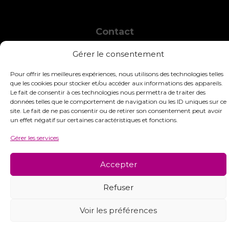
Contact
INTERSTISS
Gérer le consentement
7 Boulevard des Frères Lumière
42360 Panissières
Pour offrir les meilleures expériences, nous utilisons des technologies telles
France
que les cookies pour stocker et/ou accéder aux informations des appareils.
Le fait de consentir à ces technologies nous permettra de traiter des
+33 (0)4 74 01 99 80
données telles que le comportement de navigation ou les ID uniques sur ce
site. Le fait de ne pas consentir ou de retirer son consentement peut avoir
commandes@interstiss.com
un effet négatif sur certaines caractéristiques et fonctions.
Gérer les services
Accepter
© 2026 Interstiss Loisirs Créatifs. Tous droits réservés.
Refuser
Voir les préférences