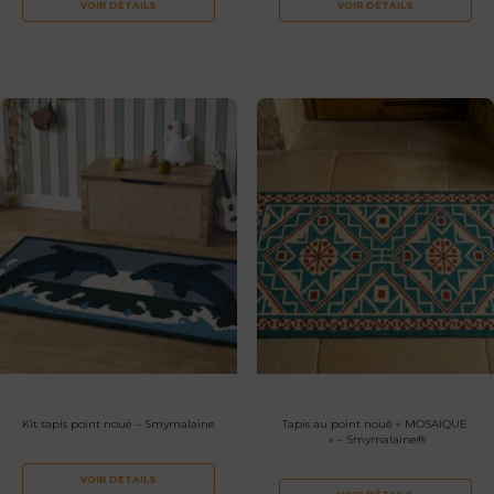
VOIR DÉTAILS
VOIR DÉTAILS
Kit tapis point noué – Smyrnalaine
Tapis au point noué « MOSAIQUE
» – Smyrnalaine®
VOIR DÉTAILS