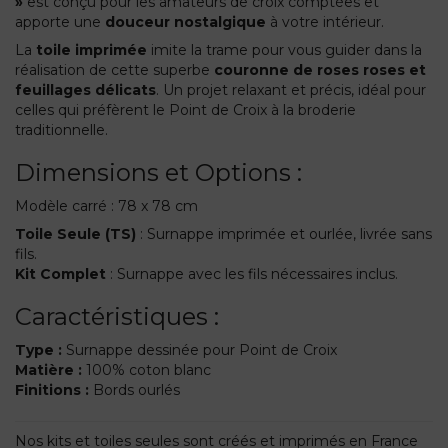
»
est conçu pour les amateurs de croix comptées et
apporte une
douceur nostalgique
à votre intérieur.
La
toile imprimée
imite la trame pour vous guider dans la
réalisation de cette superbe
couronne de roses roses et
feuillages délicats
. Un projet relaxant et précis, idéal pour
celles qui préfèrent le Point de Croix à la broderie
traditionnelle.
Dimensions et Options :
Modèle carré : 78 x 78 cm
Toile Seule (TS)
: Surnappe imprimée et ourlée, livrée sans
fils.
Kit Complet
: Surnappe avec les fils nécessaires inclus.
Caractéristiques :
Type :
Surnappe dessinée pour Point de Croix
Matière :
100% coton blanc
Finitions :
Bords ourlés
Nos kits et toiles seules sont créés et imprimés en France