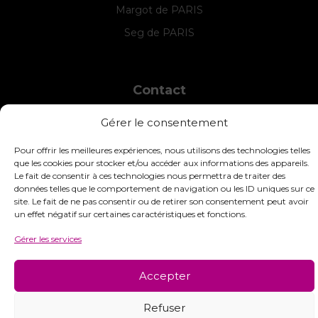
Margot de PARIS
Seg de PARIS
Contact
INTERSTISS
Gérer le consentement
7 Boulevard des Frères Lumière
42360 Panissières
Pour offrir les meilleures expériences, nous utilisons des technologies telles
France
que les cookies pour stocker et/ou accéder aux informations des appareils.
Le fait de consentir à ces technologies nous permettra de traiter des
+33 (0)4 74 01 99 80
données telles que le comportement de navigation ou les ID uniques sur ce
site. Le fait de ne pas consentir ou de retirer son consentement peut avoir
commandes@interstiss.com
un effet négatif sur certaines caractéristiques et fonctions.
Gérer les services
Accepter
© 2026 Interstiss Loisirs Créatifs. Tous droits réservés.
Refuser