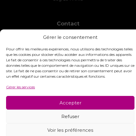
Contact
INTERSTISS
Gérer le consentement
7 Boulevard des Frères Lumière
42360 Panissières
Pour offrir les meilleures expériences, nous utilisons des technologies telles
France
que les cookies pour stocker et/ou accéder aux informations des appareils.
Le fait de consentir à ces technologies nous permettra de traiter des
+33 (0)4 74 01 99 80
données telles que le comportement de navigation ou les ID uniques sur ce
site. Le fait de ne pas consentir ou de retirer son consentement peut avoir
commandes@interstiss.com
un effet négatif sur certaines caractéristiques et fonctions.
Gérer les services
Accepter
© 2026 Interstiss Loisirs Créatifs. Tous droits réservés.
Refuser
Voir les préférences