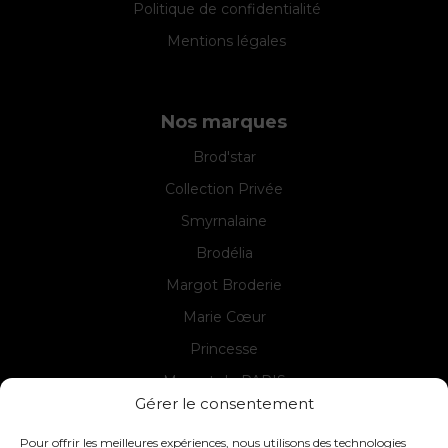
Politique de confidentialité
Mentions légales
Nos marques
Brod'star
Collection Privée
Smyrnalaine
Brodélia
Margot Broderie
Marie Cœur
Princesse
Margot de PARIS
Gérer le consentement
Seg de PARIS
Pour offrir les meilleures expériences, nous utilisons des technologies