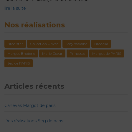
lire la suite
Nos réalisations
Brod’star
Collection Privée
Smyrnalaine
Brodélia
Margot Broderie
Marie Cœur
Princesse
Margot de PARIS
Seg de PARIS
Articles récents
Canevas Margot de paris
Des réalisations Seg de paris