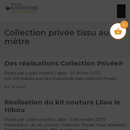
0
Collection privée tissu au
mètre
Des réalisations Collection Privée®
Posté par Loisirs créatifs | date : 20 février 2020
Voir nos réalisés avec les coupons de tissu Collection Privée ...
lire la suite
Réalisation du kit couture Lilou le
Hibou
Posté par Loisirs créatifs | date : 5 décembre 2019
Présentation du kit couture Collection Priviée Vous souhaitez
facilement faire plaisirs, offrir un cadeau pour…