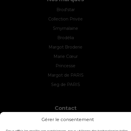
Brod'star
Collection Privée
Smyrnalaine
Brodélia
Margot Broderie
Marie Cœur
Princesse
Margot de PARIS
Seg de PARIS
Contact
INTERSTISS
Gérer le consentement
7 Boulevard des Frères Lumière
42360 Panissières
Pour offrir les meilleures expériences, nous utilisons des technologies telles