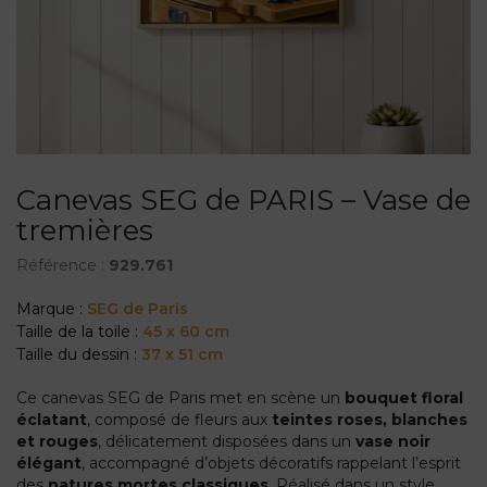
Canevas SEG de PARIS – Vase de
tremières
Référence :
929.761
Marque :
SEG de Paris
Taille de la toile :
45 x 60 cm
Taille du dessin :
37 x 51 cm
Ce canevas SEG de Paris met en scène un
bouquet floral
éclatant
, composé de fleurs aux
teintes roses, blanches
et rouges
, délicatement disposées dans un
vase noir
élégant
, accompagné d’objets décoratifs rappelant l’esprit
des
natures mortes classiques
. Réalisé dans un style