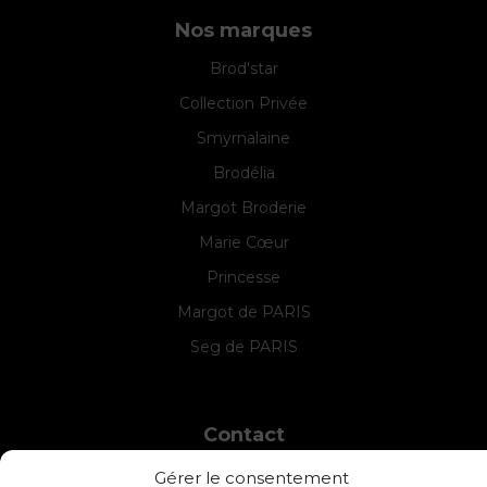
Nos marques
Brod'star
Collection Privée
Smyrnalaine
Brodélia
Margot Broderie
Marie Cœur
Princesse
Margot de PARIS
Seg de PARIS
Contact
INTERSTISS
Gérer le consentement