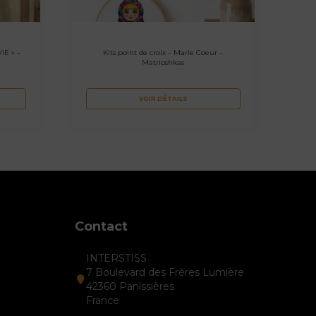
IE » –
Kits point de croix – Marie Coeur –
Matrioshkas
VOIR DÉTAILS
Contact
INTERSTISS
7 Boulevard des Frères Lumière
42360 Panissières
France