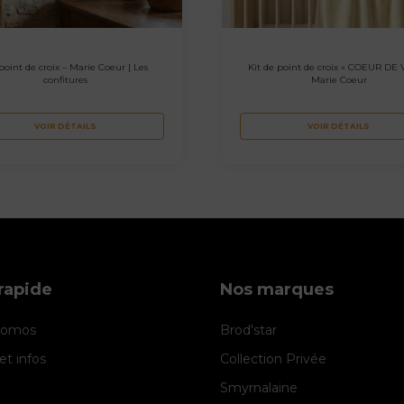
point de croix – Marie Coeur | Les
Kit de point de croix « COEUR DE V
confitures
Marie Coeur
VOIR DÉTAILS
VOIR DÉTAILS
rapide
Nos marques
promos
Brod'star
et infos
Collection Privée
Smyrnalaine