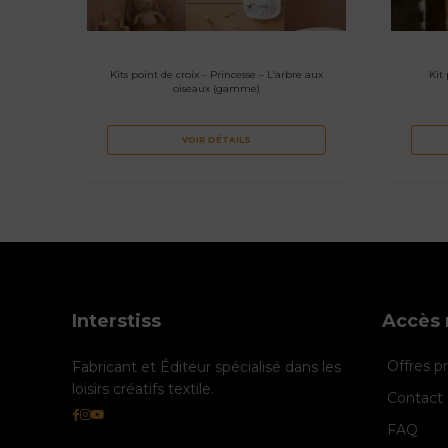
Kits point de croix – Princesse – L’arbre aux
Kit 
oiseaux (gamme)
VOIR DÉTAILS
Interstiss
Accès 
Offres 
Fabricant et Éditeur spécialisé dans les
loisirs créatifs textile.
Contact 
FAQ