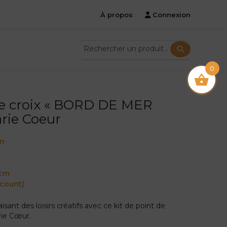
À propos
Connexion
0
de croix « BORD DE MER
rie Coeur
on
5cm
 count)
sant des loisirs créatifs avec ce kit de point de
ie Cœur.