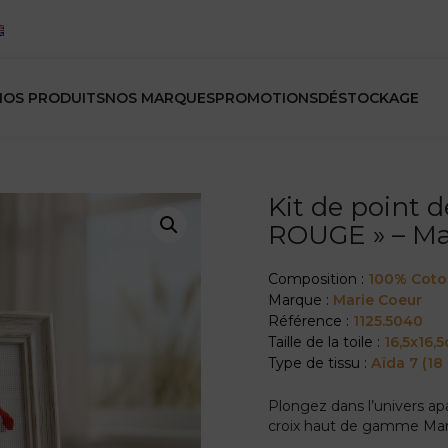
NOS PRODUITS
NOS MARQUES
PROMOTIONS
DÉSTOCKAGE
Kit de point 
ROUGE » – Ma
Composition :
100% Cot
Marque :
Marie Coeur
Référence :
1125.5040
Taille de la toile :
16,5x16,
Type de tissu :
Aïda 7 (18
Plongez dans l’univers apai
croix haut de gamme Mar