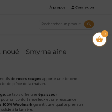
À propos
Connexion
0
nt noué – Smyrnalaine
motifs de
roses rouges
apporte une touche
à toute pièce de la maison.
rge
, ce tapis offre une
épaisseur
m
pour un confort moelleux et une résistance
iée 100% Woolmark
garantit une qualité premium,
 solide à la lumière.