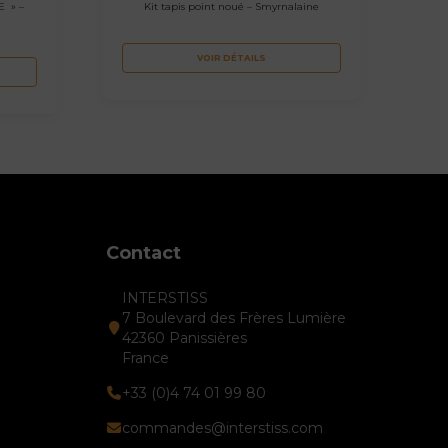
E » –
Kit tapis point noué – Smyrnalaine
VOIR DÉTAILS
Contact
INTERSTISS
7 Boulevard des Frères Lumière
42360 Panissières
France
+33 (0)4 74 01 99 80
commandes@interstiss.com