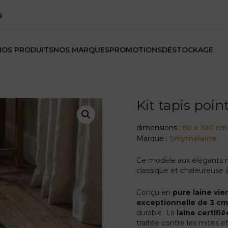
NOS PRODUITS
NOS MARQUES
PROMOTIONS
DÉSTOCKAGE
Kit tapis poi
dimensions :
50 x 100 cm
Marque :
Smyrnalaine
Ce modèle aux élégants 
classique et chaleureuse 
Conçu en
pure laine vie
exceptionnelle de 3 c
durable. La
laine certif
traitée contre les mites et