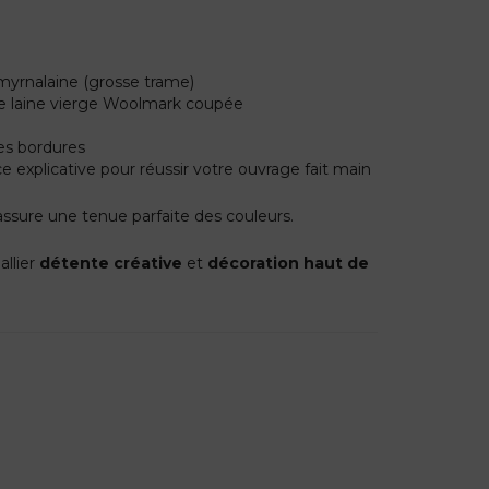
myrnalaine (grosse trame)
e laine vierge Woolmark coupée
es bordures
 explicative pour réussir votre ouvrage fait main
e assure une tenue parfaite des couleurs.
allier
détente créative
et
décoration haut de