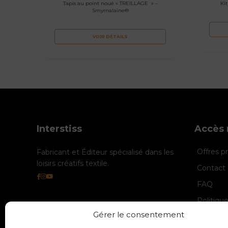
Tapis au point noué « TREILLAGE » –
Ki
Smyrnalaine®
VOIR DÉTAILS
Interstiss
Accès 
Offres 
Fabricant et Éditeur spécialisé dans les
loisirs créatifs textile.
Contact 
FAQ
Politiqu
Gérer le consentement
Politique